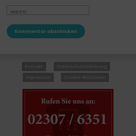
WEBSITE
Back
To
Kontakt
Datenschutzerklärung
Top
Impressum
Cookie-Richtlinien