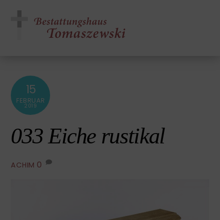
Skip
Men
to
content
15
FEBRUAR
2019
033 Eiche rustikal
0
ACHIM