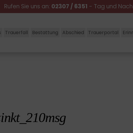
Rufen Sie uns an:
02307 / 6351
- Tag und Nac
s
Trauerfall
Bestattung
Abschied
Trauerportal
Erin
zinkt_210msg