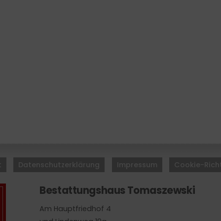
Back
To
t
Datenschutzerklärung
Impressum
Cookie-Richt
Top
Bestattungshaus Tomaszewski
Am Hauptfriedhof 4