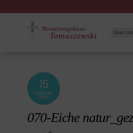
Skip
to
content
Über un
15
FEBRUAR
2019
070-Eiche natur_ge