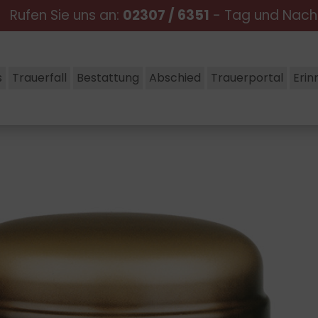
Rufen Sie uns an:
02307 / 6351
- Tag und Nac
s
Trauerfall
Bestattung
Abschied
Trauerportal
Erin